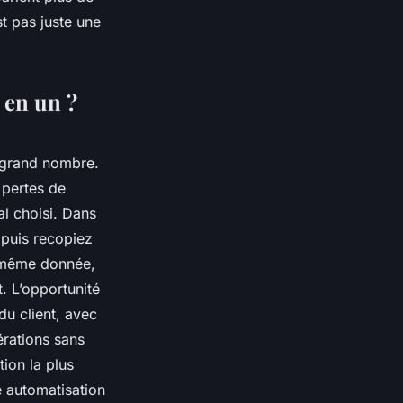
st pas juste une
 en un ?
op grand nombre.
 pertes de
al choisi. Dans
 puis recopiez
a même donnée,
. L’opportunité
du client, avec
rations sans
tion la plus
 automatisation