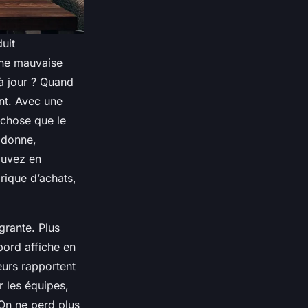
uit
une mauvaise
à jour ? Quand
nt. Avec une
 chose que le
 donne,
ouvez en
rique d’achats,
grante. Plus
bord affiche en
teurs rapportent
r les équipes,
 On ne perd plus