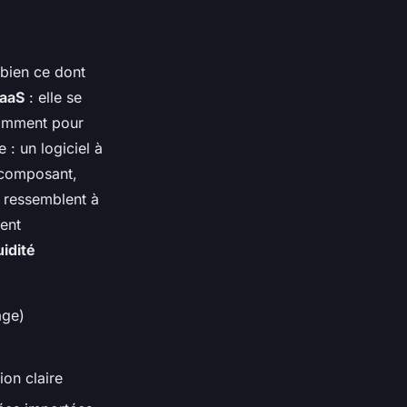
bien
ce dont
aaS
: elle se
tamment pour
 : un logiciel à
e composant,
ls ressemblent à
tent
uidité
age)
ion claire