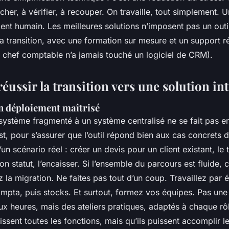
her, à vérifier, à recouper. On travaille, tout simplement. U
t humain. Les meilleures solutions n’imposent pas un outil 
transition, avec une formation sur mesure et un support réa
e chef comptable n’a jamais touché un logiciel de CRM).
ussir la transition vers une solution in
un déploiement maîtrisé
ystème fragmenté à un système centralisé ne se fait pas en u
t, pour s’assurer que l’outil répond bien aux cas concrets de
d’un scénario réel : créer un devis pour un client existant, le
on statut, l’encaisser. Si l’ensemble du parcours est fluide, 
ez la migration. Ne faites pas tout d’un coup. Travaillez par
ompta, puis stocks. Et surtout, formez vos équipes. Pas une
x heures, mais des ateliers pratiques, adaptés à chaque rôl
issent toutes les fonctions, mais qu’ils puissent accomplir l