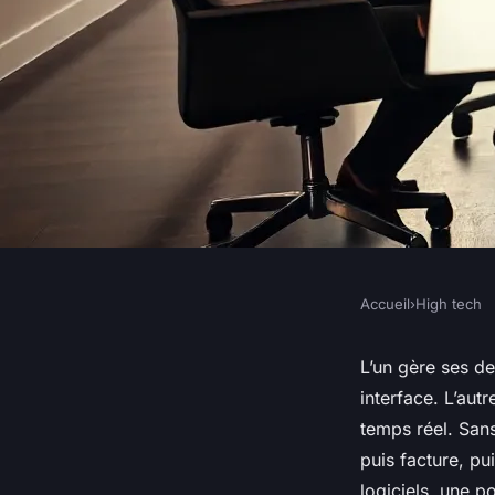
Accueil
›
High tech
HIGH TECH
Découvrez le logici
L’un gère ses de
interface. L’aut
améliorer votre gest
temps réel. San
puis facture, pu
logiciels, une po