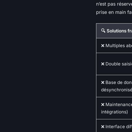
n’est pas réserv
prise en main f
🔍 Solutions 
❌ Multiples a
❌ Double saisi
❌ Base de don
désynchronis
❌ Maintenance 
intégrations)
❌ Interface di