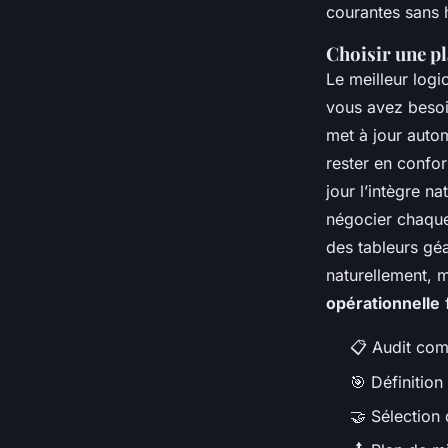
courantes sans h
Choisir une p
Le meilleur logic
vous avez besoin
met à jour auto
rester en confor
jour l’intègre n
négocier chaque 
des tableurs géa
naturellement, m
opérationnelle
f
📋 Audit com
🎯 Définitio
🤝 Sélection 