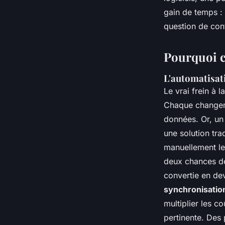
Bona
•
11/06/2026 11:16
•
8 min de lecture
gain de temps : 
question de conf
Pourquoi ce
L'automatisati
Le vrai frein à 
Chaque changemen
données. Or, u
une solution tra
manuellement le
deux chances de
convertie en dev
synchronisatio
multiplier les c
pertinente. Des