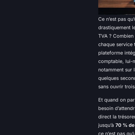
Ce n’est pas qu’
drastiquement l
TVA ? Combien d
chaque service 
plateforme inté
comptable, lui-
notamment sur la
quelques seconde
sans ouvrir trois 
Et quand on parl
besoin d’attendr
direct la trésor
jusqu’à
70 % de
ce n’est pas qu’