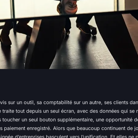
el unique pour
vis sur un outil, sa comptabilité sur un autre, ses clients da
re traite tout depuis un seul écran, avec des données qui se 
ion d'entreprise
s toucher un seul bouton supplémentaire, une opportunité de
is paiement enregistré. Alors que beaucoup continuent de jo
ignée d’entreprises basculent vers l’unification. Et elles ne 