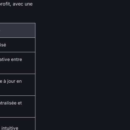
rofit, avec une
e
isé
ative entre
e à jour en
ralisée et
 intuitive