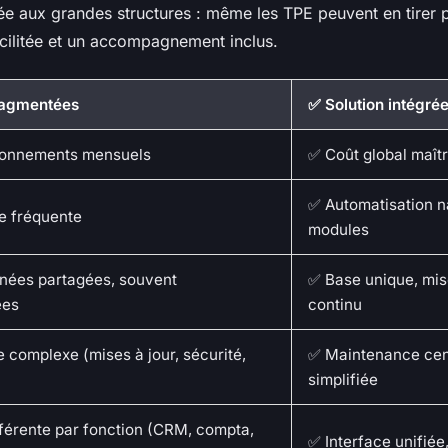
ée aux grandes structures : même les TPE peuvent en tirer p
acilitée et un accompagnement inclus.
fragmentées
✅ Solution intégré
bonnements mensuels
✅ Coût global maîtr
✅ Automatisation n
e fréquente
modules
nées partagées, souvent
✅ Base unique, mis
ées
continu
complexe (mises à jour, sécurité,
✅ Maintenance cent
simplifiée
fférente par fonction (CRM, compta,
✅ Interface unifiée,