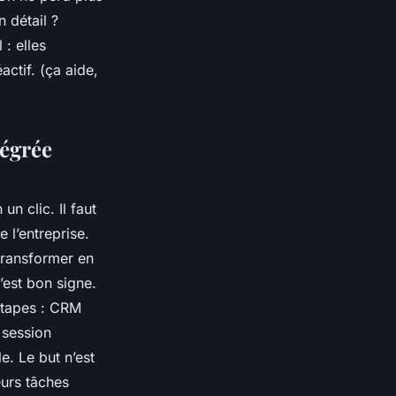
n détail ?
: elles
ctif. (ça aide,
tégrée
n clic. Il faut
 l’entreprise.
 transformer en
c’est bon signe.
 étapes : CRM
 session
e. Le but n’est
eurs tâches