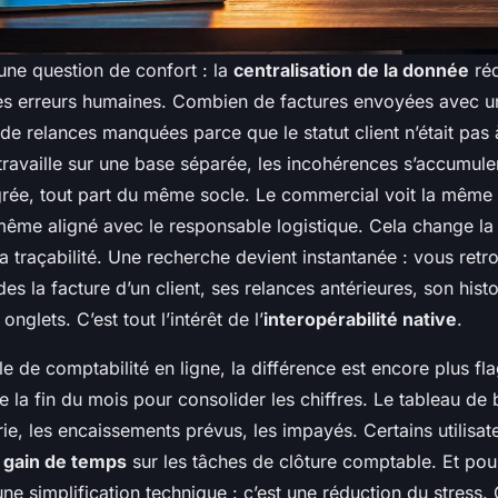
une question de confort : la
centralisation de la donnée
réd
es erreurs humaines. Combien de factures envoyées avec 
e relances manquées parce que le statut client n’était pas 
travaille sur une base séparée, les incohérences s’accumule
grée, tout part du même socle. Le commercial voit la même
même aligné avec le responsable logistique. Cela change la
 traçabilité. Une recherche devient instantanée : vous retr
s la facture d’un client, ses relances antérieures, son histo
onglets. C’est tout l’intérêt de l’
interopérabilité native
.
e de comptabilité en ligne, la différence est encore plus fla
e la fin du mois pour consolider les chiffres. Le tableau de 
erie, les encaissements prévus, les impayés. Certains utilisa
 gain de temps
sur les tâches de clôture comptable. Et pou
une simplification technique : c’est une réduction du stress.