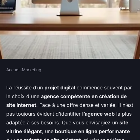
Accueil
›
Marketing
MARKETING
Comment choisir la meilleure
La réussite d’un
projet digital
commence souvent par
le choix d'une
agence compétente en création de
agence pour la création de
site internet
. Face à une offre dense et variée, il n’est
votre site web
pas toujours évident d’identifier
l’agence web
la plus
adaptée à ses besoins. Que vous envisagiez un
site
Naïm
•
28 janvier 2026
•
6 min de lecture
vitrine élégant
, une
boutique en ligne performante