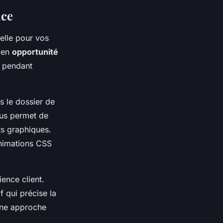
nce
elle pour vos
e en
opportunité
é pendant
 le dossier de
vous permet de
ts graphiques.
nimations CSS
ence client.
 qui précise la
 Une approche
.