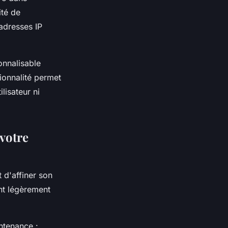
ité de
 adresses IP
onnalisable
ionnalité permet
lisateur ni
 votre
 d'affiner son
nt légèrement
ntenance :