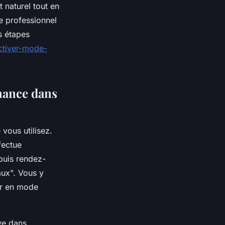
naturel tout en
e professionnel
es étapes
activer-mode-
enance dans
vous utilisez.
fectue
puis rendez-
aux". Vous y
ser en mode
ve dans