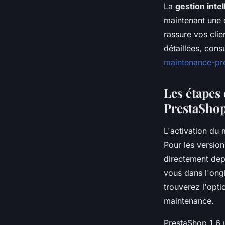
Naïm
•
16 février 2026
•
8 min de lecture
La
gestion intel
maintenant une 
rassure vos clie
détaillées, cons
maintenance-pr
Les étapes
PrestaSho
L'activation du
Pour les versi
directement dep
vous dans l'ong
trouverez l'opti
maintenance.
PrestaShop 1.6 u