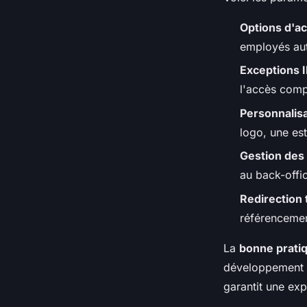
Options d'a
employés aut
Exceptions I
l'accès compl
Personnalis
logo, une es
Gestion des
au back-offi
Redirection
référencemen
La
bonne prati
développement a
garantit une exp