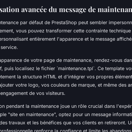
sation avancée du message de maintena
tenance par défaut de PrestaShop peut sembler impersonn
sement, vous pouvez transformer cette contrainte techniqu
rsonnalisant entièrement l'apparence et le message affich
 service.
'apparence de votre page de maintenance, rendez-vous dans
f, puis localisez le fichier `maintenance.tpl`. Ce template 
tement la structure HTML et d'intégrer vos propres élémen
jouter votre logo, vos couleurs de marque, et même des a
l'engagement de vos visiteurs.
n pendant la maintenance joue un rôle crucial dans l'expéri
ple "site en maintenance", optez pour un message informatif
des travaux et les bénéfices que vos clients en retireront.
professionnelle renforce la confiance et limite les abandons