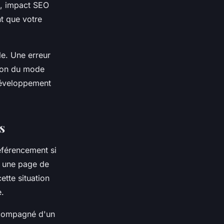
es, impact SEO
nt que votre
le. Une erreur
tion du mode
développement
s
éférencement si
e une page de
tte situation
.
ccompagné d'un