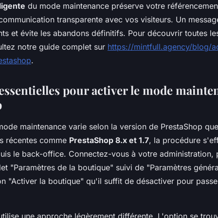
ligente
du mode maintenance préserve votre référencement 
communication transparente avec vos visiteurs. Un messag
nts et évite les abandons définitifs. Pour découvrir toutes l
ultez notre guide complet sur
https://mintfull.agency/blog/
estashop
.
 essentielles pour activer le mode maint
p
 mode maintenance varie selon la version de PrestaShop que 
ons récentes comme
PrestaShop 8.x et 1.7
, la procédure s'ef
uis le back-office. Connectez-vous à votre administration, 
let "Paramètres de la boutique" suivi de "Paramètres génér
on "Activer la boutique" qu'il suffit de désactiver pour pas
tilise une approche légèrement différente. L'option se trou