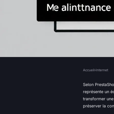
Accueil
›
Internet
INTERNET
Comment gérer effi
Selon PrestaSho
représente un 
maintenance sur pr
transformer une
préserver la con