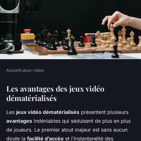
Accueil
›
Jeux-video
JEUX-VIDEO
Les avantages des jeux vidéo
Débat Épic : Avantages et
dématérialisés
Inconvénients des Jeux Vidéo
Dématérialisés vs Physiques
Les
jeux vidéo dématérialisés
présentent plusieurs
avantages
indéniables qui séduisent de plus en plus
Naïm
•
25 avril 2025
•
6 min de lecture
de joueurs. Le premier atout majeur est sans aucun
doute la
facilité d’accès
et l’instantanéité des